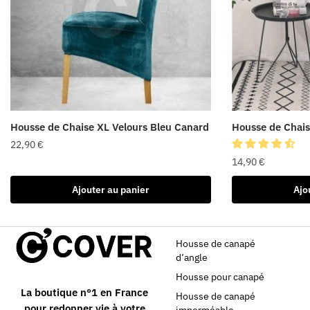
Housse de Chaise XL Velours Bleu Canard
Housse de Chaise
22,90
€
14,90
€
Ajouter au panier
Ajo
Housse de canapé
d’angle
Housse pour canapé
La boutique n°1 en France
Housse de canapé
pour redonner vie à votre
imperméable