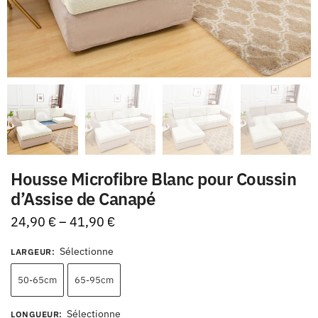
Housse Microfibre Blanc pour Coussin
d’Assise de Canapé
24,90
€
–
41,90
€
Sélectionne
LARGEUR
:
50-65cm
65-95cm
Sélectionne
LONGUEUR
: