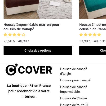
Housse Imperméable marron pour
Housse Impermé
coussin de Canapé
coussin de Can
23,90
€
–
40,90
€
23,90
€
–
40,90
€
Choix des options
Cho
Housse de canapé
d’angle
Housse pour canapé
La boutique n°1 en France
Housse de canapé
pour redonner vie à votre
imperméable
intérieur.
Housse de Chaise
Housse de fauteuil