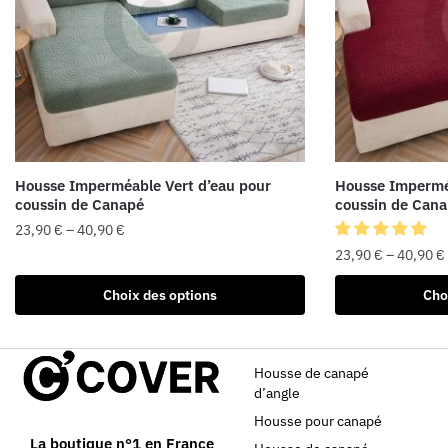
Housse Imperméable Vert d’eau pour
Housse Impermé
coussin de Canapé
coussin de Can
23,90
€
–
40,90
€
23,90
€
–
40,90
€
Choix des options
Cho
Housse de canapé
d’angle
Housse pour canapé
La boutique n°1 en France