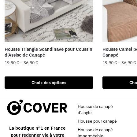
Housse Triangle Scandinave pour Coussin
Housse Camel po
d’Assise de Canapé
Canapé
19,90
€
–
36,90
€
19,90
€
–
36,90
€
Choix des options
Cho
Housse de canapé
d’angle
Housse pour canapé
La boutique n°1 en France
Housse de canapé
pour redonner vie à votre
imperméable