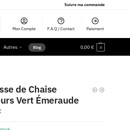
Suivre ma commande
Mon Compte
F.A.Q / Contact
Paiement
Autres
0,00
€
Blog
0
sse de Chaise
ours Vert Émeraude
€
 stock