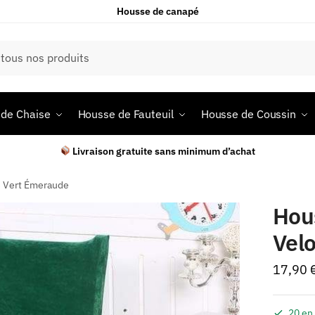
Housse de canapé
de Chaise
Housse de Fauteuil
Housse de Coussin
Livraison gratuite sans minimum d’achat
s Vert Émeraude
Hou
Vel
17,90
20 en