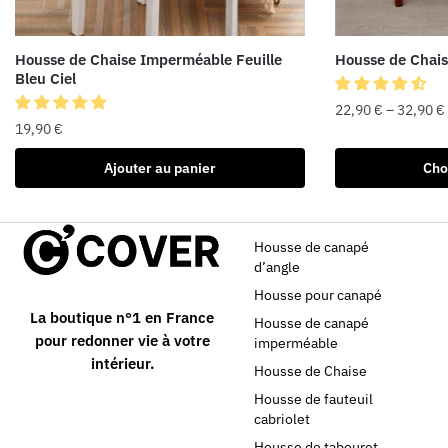
Housse de Chaise Imperméable Feuille
Housse de Chais
Bleu Ciel
22,90
€
–
32,90
€
19,90
€
Ajouter au panier
Cho
Housse de canapé
d’angle
Housse pour canapé
La boutique n°1 en France
Housse de canapé
pour redonner vie à votre
imperméable
intérieur.
Housse de Chaise
Housse de fauteuil
cabriolet
Housse de tabouret