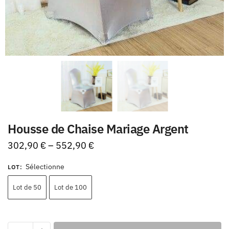
Housse de Chaise Mariage Argent
302,90
€
–
552,90
€
Sélectionne
LOT
:
Lot de 50
Lot de 100