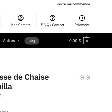
Suivre ma commande
Mon Compte
F.A.Q / Contact
Paiement
Autres
0,00
€
Blog
0
sse de Chaise
illa
€
 stock