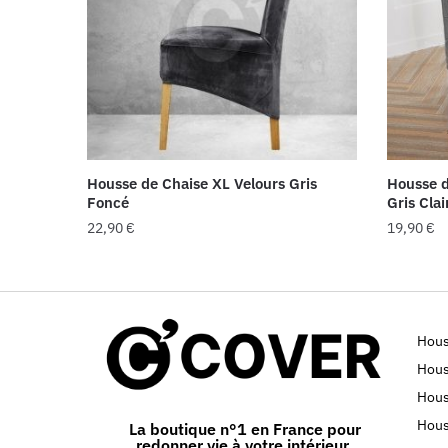
Housse de Chaise XL Velours Gris
Housse d
Foncé
Gris Clai
22,90
€
19,90
€
Hous
Hous
Hous
Hous
La boutique n°1 en France pour
redonner vie à votre intérieur.