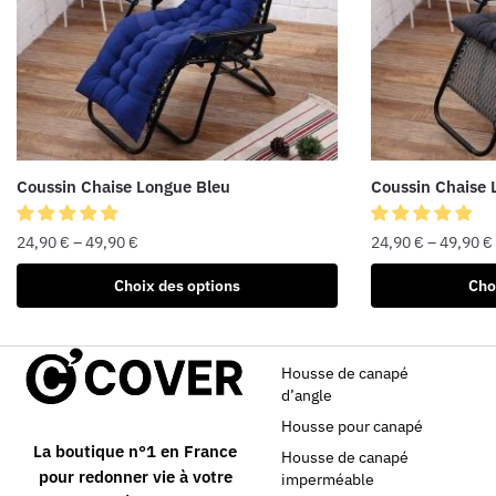
Coussin Chaise Longue Bleu
Coussin Chaise 
24,90
€
–
49,90
€
24,90
€
–
49,90
€
Choix des options
Cho
Housse de canapé
d’angle
Housse pour canapé
La boutique n°1 en France
Housse de canapé
pour redonner vie à votre
imperméable