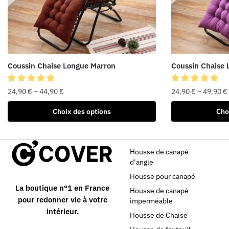
Coussin Chaise Longue Marron
Coussin Chaise 
24,90
€
–
44,90
€
24,90
€
–
49,90
€
Choix des options
Cho
Housse de canapé
d’angle
Housse pour canapé
La boutique n°1 en France
Housse de canapé
pour redonner vie à votre
imperméable
intérieur.
Housse de Chaise