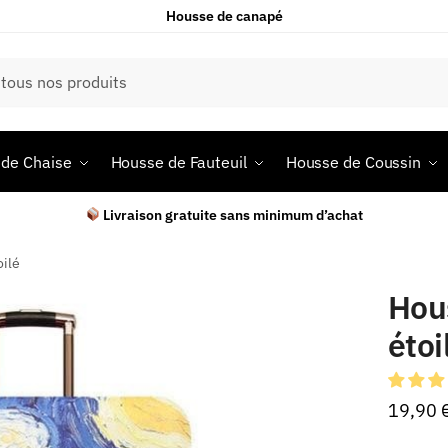
Housse de canapé
de Chaise
Housse de Fauteuil
Housse de Coussin
Livraison gratuite sans minimum d’achat
oilé
Hous
étoi
19,90