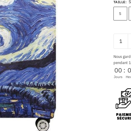
S
TAILLE
:
S
Nous gard
pendant 1
00
:
Jours
He