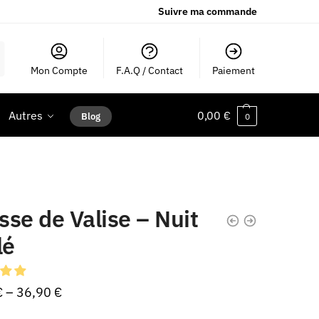
Suivre ma commande
Mon Compte
F.A.Q / Contact
Paiement
Autres
0,00
€
Blog
0
se de Valise – Nuit
lé
€
–
36,90
€