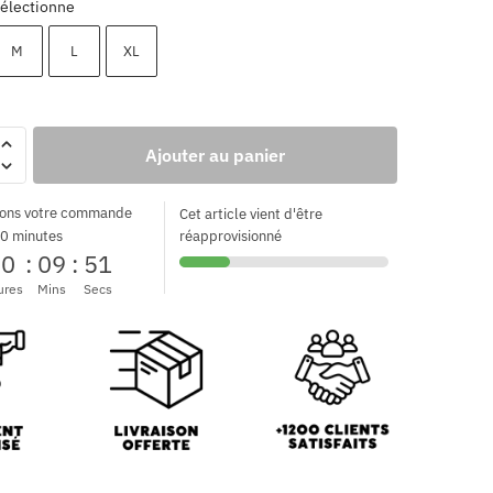
électionne
M
L
XL
Ajouter au panier
ons votre commande
Cet article vient d'être
0 minutes
réapprovisionné
00
:
09
:
50
ures
Mins
Secs