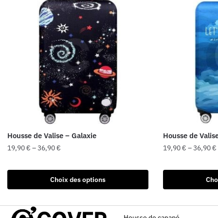
Housse de Valise – Galaxie
Housse de Valise
19,90
€
–
36,90
€
19,90
€
–
36,90
€
Choix des options
Cho
Housse de canapé