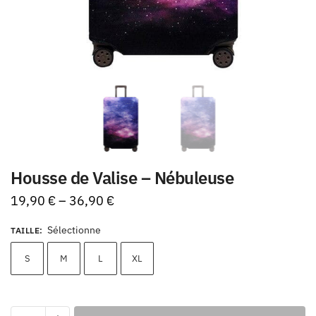
Housse de Valise – Nébuleuse
19,90
€
–
36,90
€
Sélectionne
TAILLE
:
S
M
L
XL