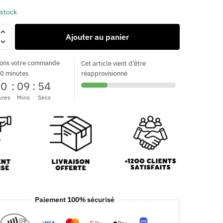
 stock
Ajouter au panier
ons votre commande
Cet article vient d'être
0 minutes
réapprovisionné
00
:
09
:
52
ures
Mins
Secs
Paiement 100% sécurisé