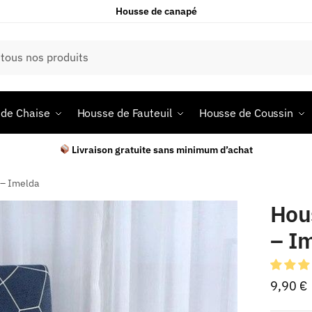
Housse de canapé
de Chaise
Housse de Fauteuil
Housse de Coussin
Livraison gratuite sans minimum d’achat
 – Imelda
Hou
– I
9,90
€