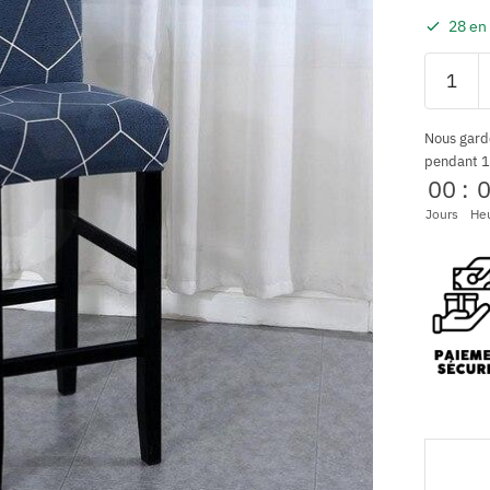
28 en
Nous gard
pendant 1
00
:
Jours
He