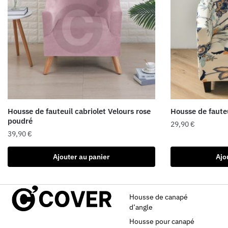
Housse de fauteuil cabriolet Velours rose
Housse de faute
poudré
29,90
€
39,90
€
Ajouter au panier
Ajo
Housse de canapé
d’angle
Housse pour canapé