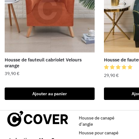
Housse de fauteuil cabriolet Velours
Housse de fauteu
orange
39,90
€
29,90
€
Ajouter au panier
Ajo
Housse de canapé
d’angle
Housse pour canapé