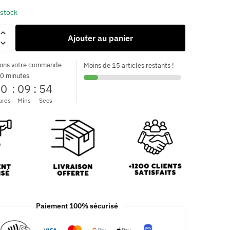
 stock
Ajouter au panier
ons votre commande
Moins de 15 articles restants !
0 minutes
00
:
09
:
52
ures
Mins
Secs
Paiement 100% sécurisé