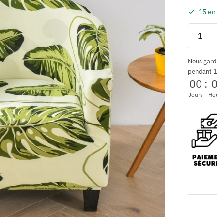
15 en
Nous gard
pendant 1
00
:
Jours
He