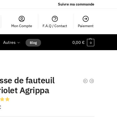
Suivre ma commande
Mon Compte
F.A.Q / Contact
Paiement
Autres
0,00
€
Blog
0
se de fauteuil
iolet Agrippa
€