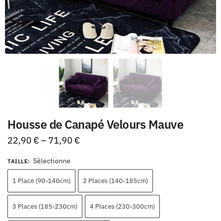
Housse de Canapé Velours Mauve
22,90
€
–
71,90
€
Sélectionne
TAILLE
:
1 Place (90-140cm)
2 Places (140-185cm)
3 Places (185-230cm)
4 Places (230-300cm)