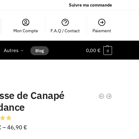
Suivre ma commande
Mon Compte
F.A.Q / Contact
Paiement
Autres
0,00
€
Blog
0
sse de Canapé
dance
€
–
46,90
€