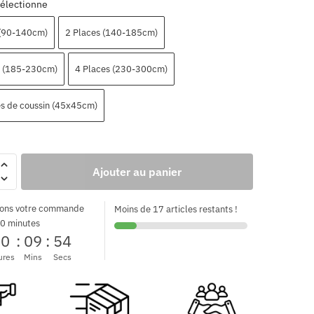
électionne
 (90-140cm)
2 Places (140-185cm)
s (185-230cm)
4 Places (230-300cm)
es de coussin (45x45cm)
Ajouter au panier
ons votre commande
Moins de 17 articles restants !
0 minutes
00
:
09
:
53
ures
Mins
Secs