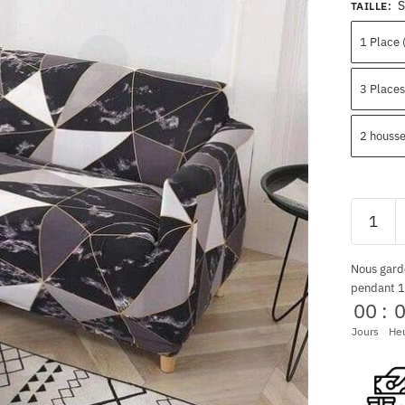
S
TAILLE
:
1 Place
3 Place
2 houss
Nous gard
pendant 1
00
:
Jours
He