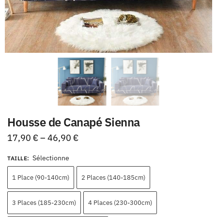
Housse de Canapé Sienna
17,90
€
–
46,90
€
Sélectionne
TAILLE
:
1 Place (90-140cm)
2 Places (140-185cm)
3 Places (185-230cm)
4 Places (230-300cm)