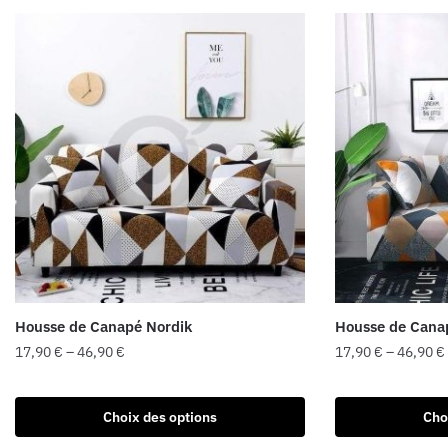
Housse de Canapé Nordik
Housse de Canap
17,90
€
–
46,90
€
17,90
€
–
46,90
€
Choix des options
Cho