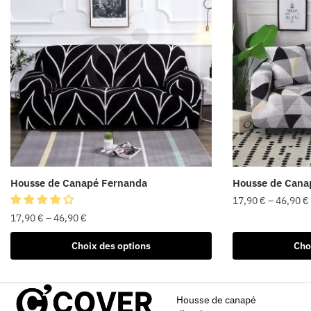
Housse de Canapé Fernanda
Housse de Cana
17,90
€
–
46,90
€
17,90
€
–
46,90
€
Choix des options
Cho
Housse de canapé