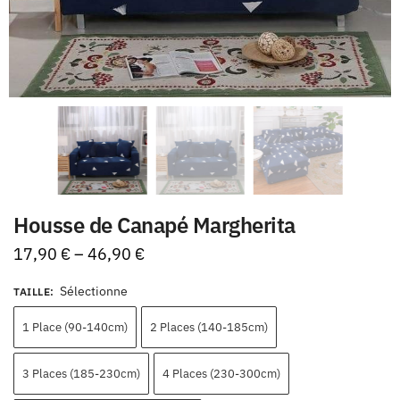
Housse de Canapé Margherita
17,90
€
–
46,90
€
Sélectionne
TAILLE
:
1 Place (90-140cm)
2 Places (140-185cm)
3 Places (185-230cm)
4 Places (230-300cm)