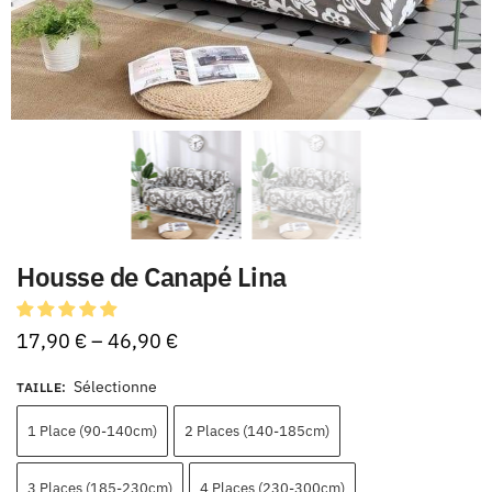
Housse de Canapé Lina
17,90
€
–
46,90
€
Sélectionne
TAILLE
:
1 Place (90-140cm)
2 Places (140-185cm)
3 Places (185-230cm)
4 Places (230-300cm)