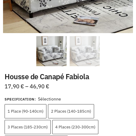
Housse de Canapé Fabiola
17,90
€
–
46,90
€
Sélectionne
SPECIFICATION
:
1 Place (90-140cm)
2 Places (140-185cm)
3 Places (185-230cm)
4 Places (230-300cm)