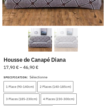
Housse de Canapé Diana
17,90
€
–
46,90
€
Sélectionne
SPECIFICATION
:
1 Place (90-140cm)
2 Places (140-185cm)
3 Places (185-230cm)
4 Places (230-300cm)