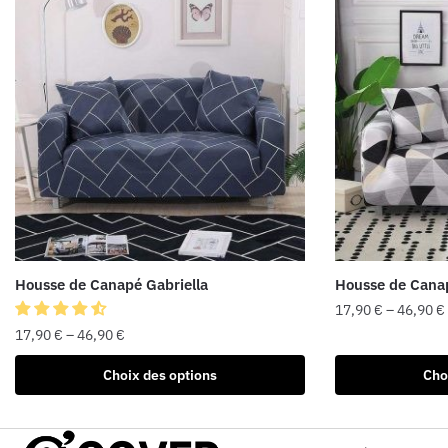
Housse de Canapé Gabriella
Housse de Cana
17,90
€
–
46,90
€
17,90
€
–
46,90
€
Choix des options
Cho