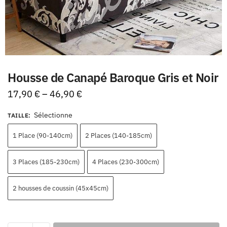
Housse de Canapé Baroque Gris et Noir
17,90
€
–
46,90
€
Sélectionne
TAILLE
:
1 Place (90-140cm)
2 Places (140-185cm)
3 Places (185-230cm)
4 Places (230-300cm)
2 housses de coussin (45x45cm)