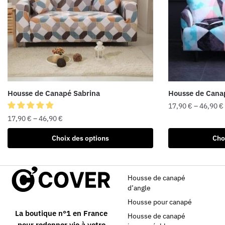
Housse de Canapé Sabrina
Housse de Cana
17,90
€
–
46,90
€
17,90
€
–
46,90
€
Choix des options
Cho
Housse de canapé
d’angle
Housse pour canapé
La boutique n°1 en France
Housse de canapé
pour redonner vie à votre