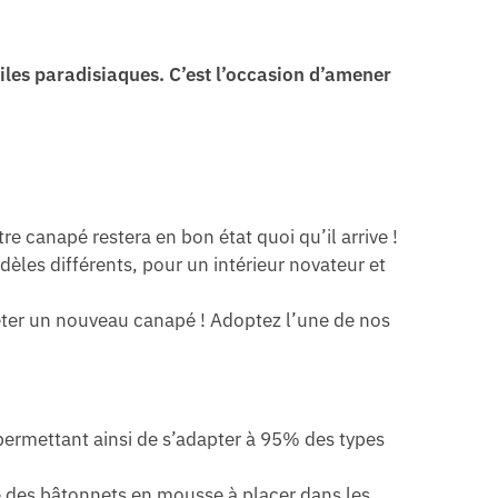
’iles paradisiaques. C’est l’occasion d’amener
tre canapé restera en bon état quoi qu’il arrive !
èles différents, pour un intérieur novateur et
eter un nouveau canapé ! Adoptez l’une de nos
 permettant ainsi de s’adapter à 95% des types
se des bâtonnets en mousse à placer dans les