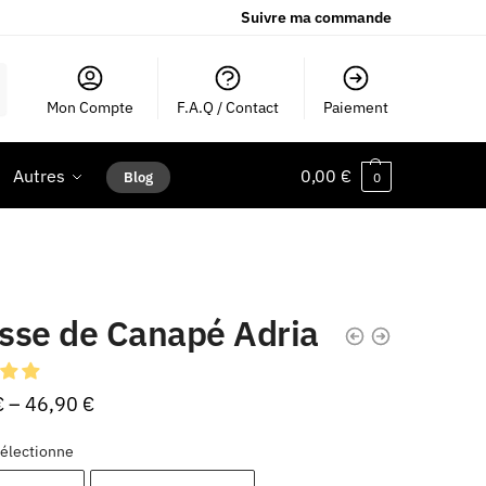
Suivre ma commande
Mon Compte
F.A.Q / Contact
Paiement
Autres
0,00
€
Blog
0
sse de Canapé Adria
€
–
46,90
€
électionne