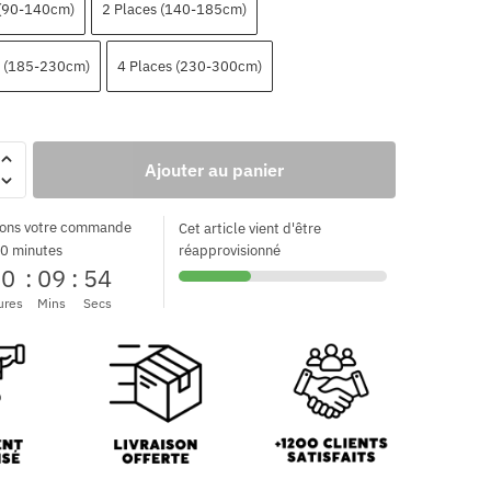
 (90-140cm)
2 Places (140-185cm)
s (185-230cm)
4 Places (230-300cm)
Ajouter au panier
ons votre commande
Cet article vient d'être
0 minutes
réapprovisionné
00
:
09
:
53
ures
Mins
Secs