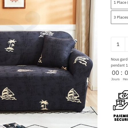
1 Place
3 Place
Nous gard
pendant 1
00
:
Jours
He