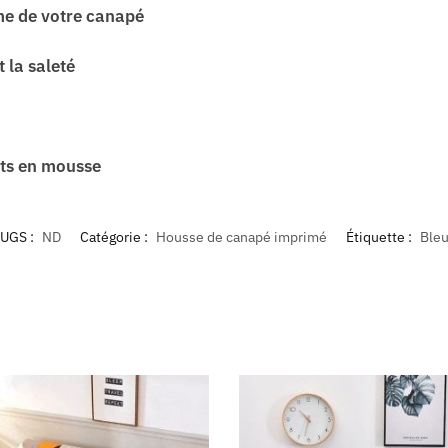
me de votre canapé
 la saleté
ets en mousse
UGS :
ND
Catégorie :
Housse de canapé imprimé
Étiquette :
Ble