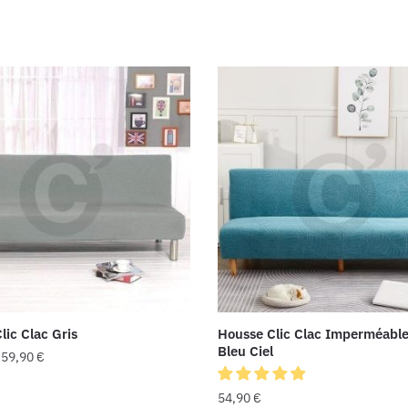
lic Clac Gris
Housse Clic Clac Imperméable
Bleu Ciel
–
59,90
€
54,90
€