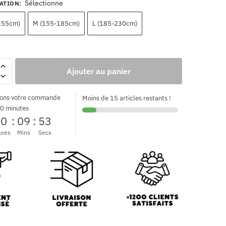
Sélectionne
CATION
:
155cm)
M (155-185cm)
L (185-230cm)
Ajouter au panier
ons votre commande
Moins de 15 articles restants !
0 minutes
00
:
09
:
52
ures
Mins
Secs