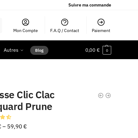
Suivre ma commande
Mon Compte
F.A.Q / Contact
Paiement
Autres
0,00
€
Blog
0
se Clic Clac
quard Prune
€
–
59,90
€