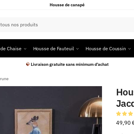
Housse de canapé
de Chaise
Housse de Fauteuil
Housse de Coussin
Livraison gratuite sans minimum d’achat
Prune
Hous
Jac
49,90