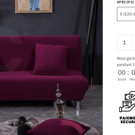
SPÉCIFI
S (120-
Nous gard
pendant 1
00
:
Jours
He