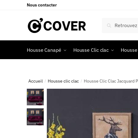
Nous contacter
Recherche
Housse Canapé
Housse Clic clac
Housse 
Accueil
Housse clic clac
Housse Clic Clac Jacquard 
/
/