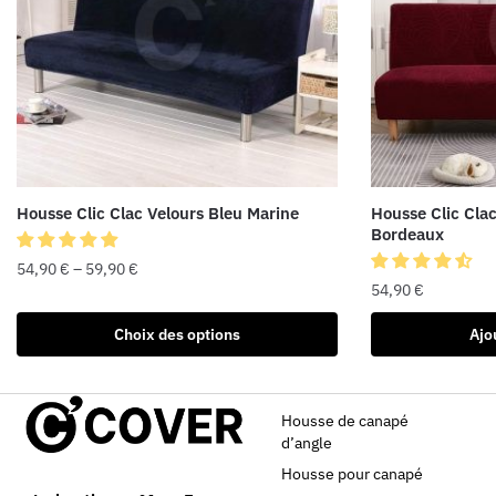
Housse Clic Clac Velours Bleu Marine
Housse Clic Cla
Bordeaux
54,90
€
–
59,90
€
54,90
€
Choix des options
Ajo
Housse de canapé
d’angle
Housse pour canapé