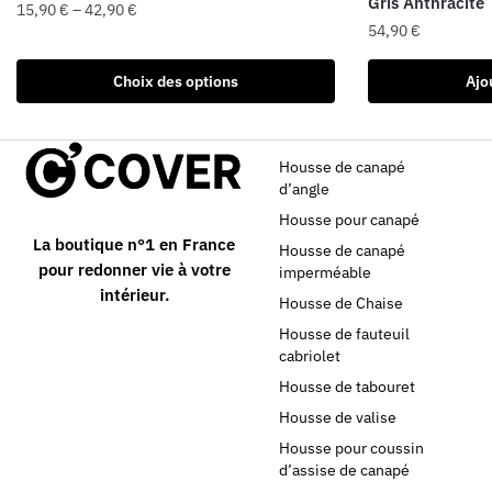
Gris Anthracite
15,90
€
–
42,90
€
54,90
€
Choix des options
Ajo
Housse de canapé
d’angle
Housse pour canapé
La boutique n°1 en France
Housse de canapé
pour redonner vie à votre
imperméable
intérieur.
Housse de Chaise
Housse de fauteuil
cabriolet
Housse de tabouret
Housse de valise
Housse pour coussin
d’assise de canapé