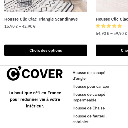
Housse Clic Clac Triangle Scandinave
Housse Clic Clac
15,90
€
–
42,90
€
54,90
€
–
59,90
€
Choix des options
Cho
Housse de canapé
d’angle
Housse pour canapé
La boutique n°1 en France
Housse de canapé
pour redonner vie à votre
imperméable
intérieur.
Housse de Chaise
Housse de fauteuil
cabriolet