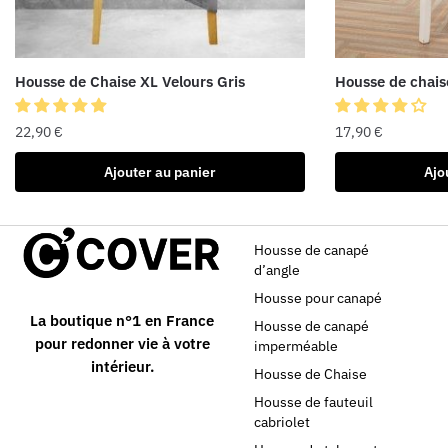
Housse de Chaise XL Velours Gris
Housse de chaise
22,90
€
17,90
€
Ajouter au panier
Ajo
Housse de canapé
d’angle
Housse pour canapé
La boutique n°1 en France
Housse de canapé
pour redonner vie à votre
imperméable
intérieur.
Housse de Chaise
Housse de fauteuil
cabriolet