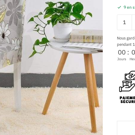
9 en 
Nous gard
pendant 1
00
:
Jours
He