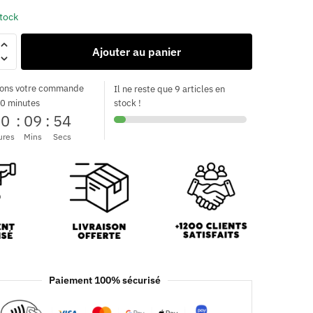
stock
Ajouter au panier
ons votre commande
Il ne reste que 9 articles en
0 minutes
stock !
00
:
09
:
53
ures
Mins
Secs
Paiement 100% sécurisé