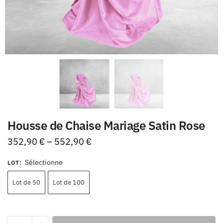
Housse de Chaise Mariage Satin Rose
352,90
€
–
552,90
€
Sélectionne
LOT
:
Lot de 50
Lot de 100