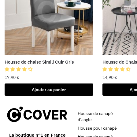
Housse de chaise Simili Cuir Gris
Housse de Chaise
17,90
€
14,90
€
Ajouter au panier
Ajo
Housse de canapé
d’angle
Housse pour canapé
La boutique n°1 en France
Housse de canapé