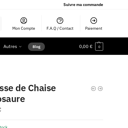
Suivre ma commande
Mon Compte
F.A.Q / Contact
Paiement
Autres
0,00
€
Blog
0
sse de Chaise
osaure
€
stock