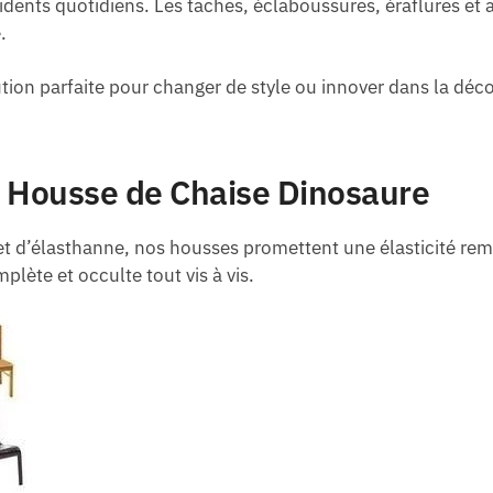
idents quotidiens. Les taches, éclaboussures, éraflures e
.
ion parfaite pour changer de style ou innover dans la déco 
la Housse de Chaise Dinosaure
t d’élasthanne, nos housses promettent une élasticité re
plète et occulte tout vis à vis.