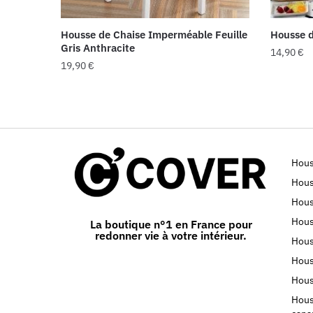
Housse de Chaise Imperméable Feuille
Housse d
Gris Anthracite
14,90
€
19,90
€
Hous
Hous
Hous
Hous
La boutique n°1 en France pour
redonner vie à votre intérieur.
Hous
Hous
Hous
Hous