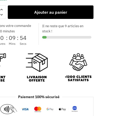
Ajouter au panier
ons votre commande
Il ne reste que 9 articles en
0 minutes
stock !
00
:
09
:
52
ures
Mins
Secs
Paiement 100% sécurisé