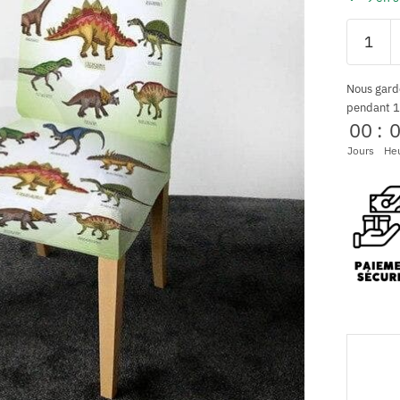
Nous gard
pendant 1
00
:
Jours
He