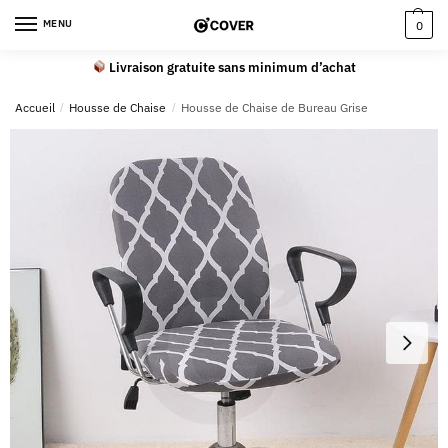
MENU
0
Livraison gratuite sans minimum d’achat
Accueil
/
Housse de Chaise
/
Housse de Chaise de Bureau Grise