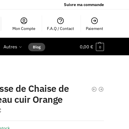
Suivre ma commande
Mon Compte
F.A.Q / Contact
Paiement
Autres
0,00
€
Blog
0
sse de Chaise de
eau cuir Orange
€
 stock