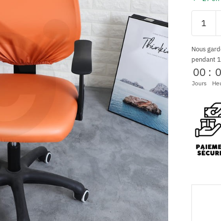
Nous gard
pendant 1
00
:
Jours
He