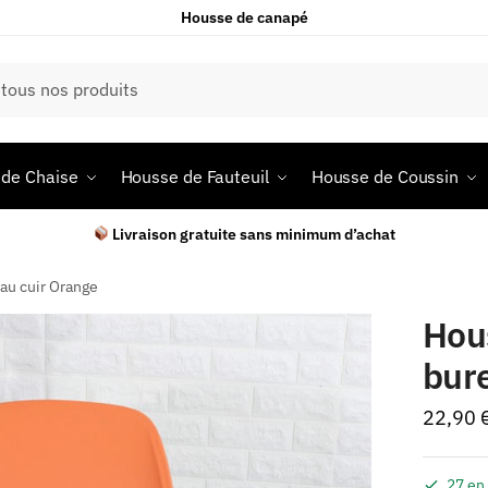
Housse de canapé
de Chaise
Housse de Fauteuil
Housse de Coussin
Livraison gratuite sans minimum d’achat
au cuir Orange
Hou
bur
22,90
27 en