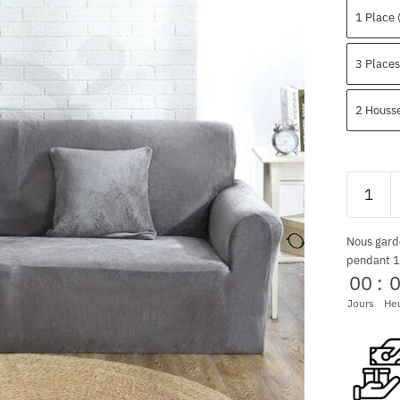
1 Place
3 Place
2 Houss
Nous gard
pendant 1
00
:
Jours
He