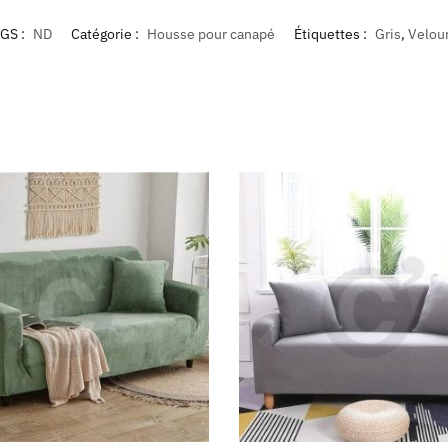
GS :
ND
Catégorie :
Housse pour canapé
Étiquettes :
Gris
,
Velou