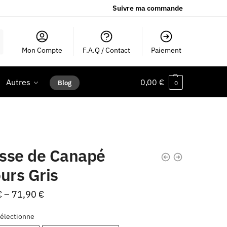
Suivre ma commande
Mon Compte
F.A.Q / Contact
Paiement
Autres
0,00
€
Blog
0
sse de Canapé
urs Gris
€
–
71,90
€
électionne