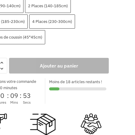
 (90-140cm)
2 Places (140-185cm)
s (185-230cm)
4 Places (230-300cm)
es de coussin (45*45cm)
Ajouter au panier
ons votre commande
Moins de 18 articles restants !
0 minutes
00
:
09
:
52
ures
Mins
Secs