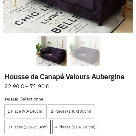
Housse de Canapé Velours Aubergine
22,90
€
–
71,90
€
Sélectionne
TAILLE
:
1 Place (90-140cm)
2 Places (140-185cm)
3 Places (185-230cm)
4 Places (230-300cm)