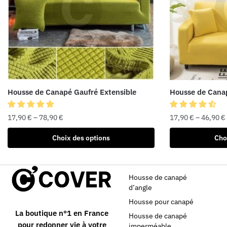
Housse de Canapé Gaufré Extensible
Housse de Cana
17,90
€
–
78,90
€
17,90
€
–
46,90
€
Choix des options
Cho
Housse de canapé
d’angle
Housse pour canapé
La boutique n°1 en France
Housse de canapé
pour redonner vie à votre
imperméable