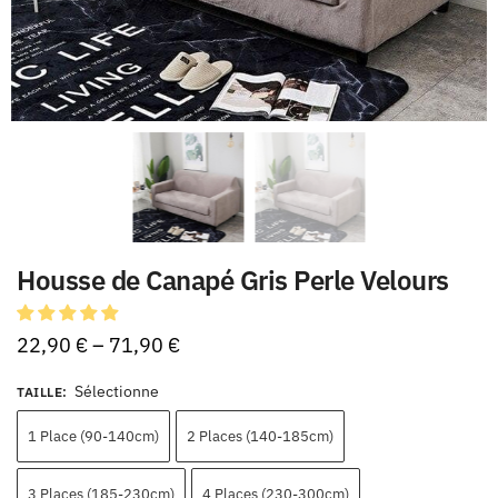
Housse de Canapé Gris Perle Velours
22,90
€
–
71,90
€
Sélectionne
TAILLE
:
1 Place (90-140cm)
2 Places (140-185cm)
3 Places (185-230cm)
4 Places (230-300cm)