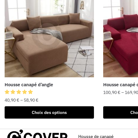
Housse canapé d’angle
Housse canapé d
100,90
€
–
169,9
40,90
€
–
58,90
€
Choix des options
Cho
Housse de canapé