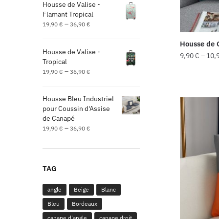
Housse de Valise -
Flamant Tropical
–
19,90
€
36,90
€
Housse de 
Housse de Valise -
9,90
€
–
10,
Tropical
–
19,90
€
36,90
€
Housse Bleu Industriel
pour Coussin d'Assise
de Canapé
–
19,90
€
36,90
€
TAG
angle
Beige
Blanc
Bleu
Bordeaux
canape d'angle
canape droit