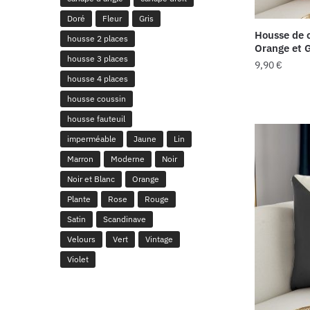
Doré
Fleur
Gris
Housse de 
housse 2 places
Orange et G
housse 3 places
9,90
€
housse 4 places
housse coussin
housse fauteuil
imperméable
Jaune
Lin
Marron
Moderne
Noir
Noir et Blanc
Orange
Plante
Rose
Rouge
Satin
Scandinave
Velours
Vert
Vintage
Violet