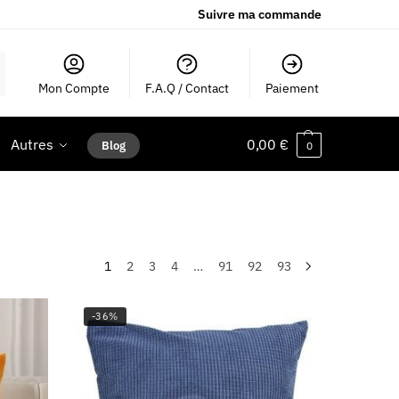
Suivre ma commande
Mon Compte
F.A.Q / Contact
Paiement
Autres
0,00
€
Blog
0
1
2
3
4
…
91
92
93
-36%